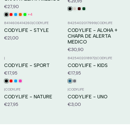
€29,95
€27,90
+4
8414606414260
|
CODYLIFE
8425402017999
|
CODYLIFE
CODYLIFE - STYLE
CODYLIFE - ALOHA +
CHAPA DE ALERTA
€21,00
MEDICO
€30,90
|
8425402018972
|
CODYLIFE
CODYLIFE - SPORT
CODYLIFE - KIDS
€17,95
€17,95
|
CODYLIFE
|
CODYLIFE
CODYLIFE - NATURE
CODYLIFE - UNO
€27,95
€3,00