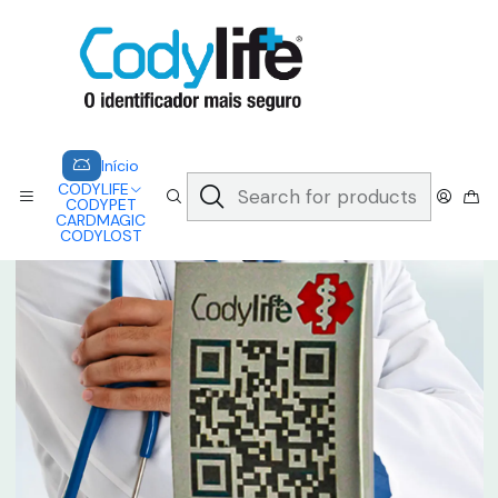
CODYLIFE - EM CASO DE EMERGÊNCIA, CADA SEGUNDO CONTA.
A CODYLIFE PERMITE AOS SOCORRISTAS ACEDER
INSTANTANEAMENTE AOS SEUS DADOS ATRAVÉS DE UM QR CODE
Saber mais
Home
CODYLIFE
ACESSÓRIOS
CODYLIFE - CHAPA QR
Início
CODYLIFE
CODYPET
CARDMAGIC
CODYLOST