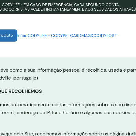
CODYLIFE - EM CASO DE EMERGÊNCIA, CADA SEGUNDO CONTA.
Home
Política de Privacidade
OS SOCORRISTAS ACEDER INSTANTANEAMENTE AOS SEUS DADOS ATRAVÉS
PUBLICADO EM 1/20/2026
Política de Privacidade
Produto
Início
CODYLIFE
CODYPET
CARDMAGIC
CODYLOST
reve como a sua informação pessoal é recolhida, usada e parti
life-portugal.pt.
QUE RECOLHEMOS
hemos automaticamente certas informações sobre o seu dispos
ternet, endereço de IP, fuso horário e algumas das cookies q
vega pelo Site, recolhemos informação sobre as páginas ind