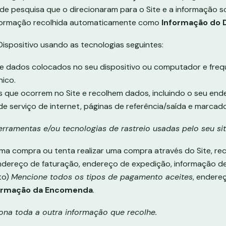
os de pesquisa que o direcionaram para o Site e a informação
informação recolhida automaticamente como
Informação do D
spositivo usando as tecnologias seguintes:
de dados colocados no seu dispositivo ou computador e fre
nico.
 que ocorrem no Site e recolhem dados, incluindo o seu ender
e serviço de internet, páginas de referência/saída e marcad
rramentas e/ou tecnologias de rastreio usadas pelo seu sit
uma compra ou tenta realizar uma compra através do Site, r
endereço de faturação, endereço de expedição, informação d
to)
Mencione todos os tipos de pagamento aceites
, endere
ormação da Encomenda
.
ona toda a outra informação que recolhe.