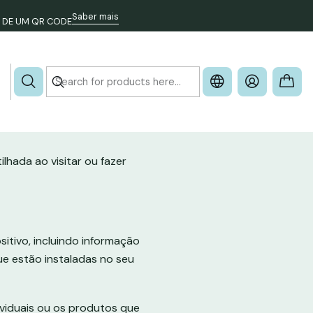
Saber mais
 DE UM QR CODE
lhada ao visitar ou fazer
itivo, incluindo informação
ue estão instaladas no seu
ividuais ou os produtos que