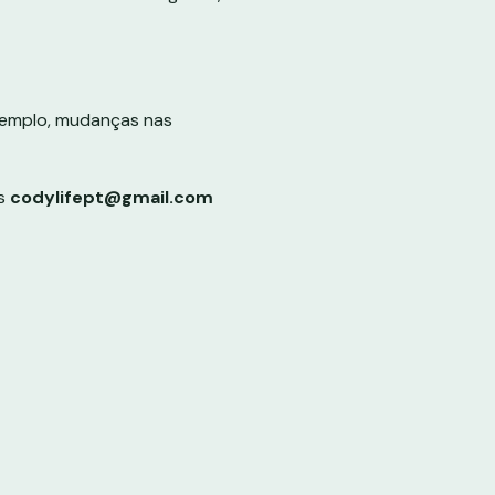
exemplo, mudanças nas
s
codylifept@gmail.com