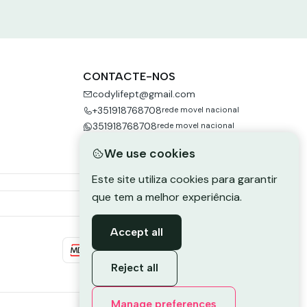
CONTACTE-NOS
codylifept@gmail.com
+351918768708
rede movel nacional
351918768708
rede movel nacional
We use cookies
Este site utiliza cookies para garantir
que tem a melhor experiência.
Accept all
Reject all
Envie-nos uma mensagem de
Manage preferences