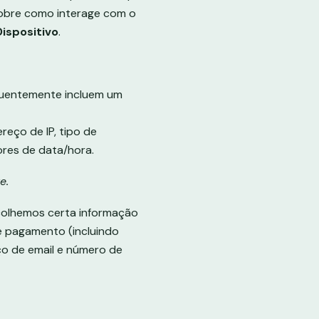
 sobre como interage com o
ispositivo
.
quentemente incluem um
eço de IP, tipo de
ores de data/hora.
e.
ecolhemos certa informação
e pagamento (incluindo
ço de email e número de