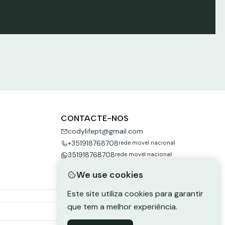
Ver mais
CONTACTE-NOS
codylifept@gmail.com
+351918768708
rede movel nacional
351918768708
rede movel nacional
We use cookies
Este site utiliza cookies para garantir
que tem a melhor experiência.