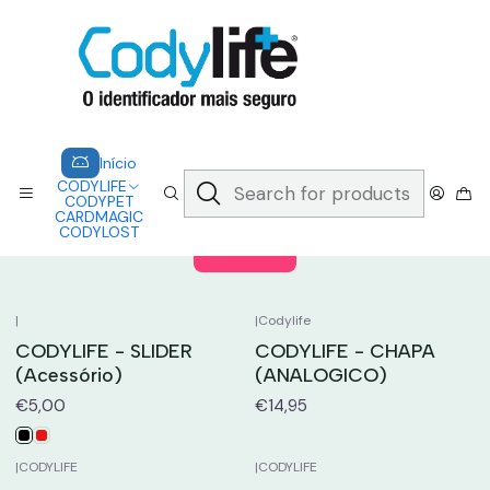
CODYLIFE - EM CASO DE EMERGÊNCIA, CADA SEGUNDO CONTA.
A CODYLIFE PERMITE AOS SOCORRISTAS ACEDER
INSTANTANEAMENTE AOS SEUS DADOS ATRAVÉS DE UM QR CODE
Saber mais
Home
CODYLIFE
ACESSÓRIOS
Início
CODYLIFE
ACESSÓRIOS
CODYPET
CARDMAGIC
CODYLOST
Filters
|
|
Codylife
CODYLIFE - SLIDER
CODYLIFE - CHAPA
(Acessório)
(ANALOGICO)
€5,00
€14,95
|
CODYLIFE
|
CODYLIFE