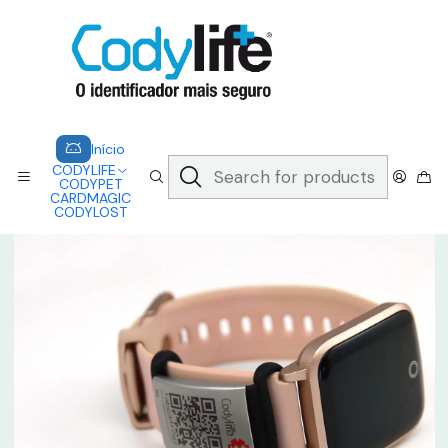
CODYLIFE - EM CASO DE EMERGÊNCIA, CADA SEGUNDO CONTA.
A CODYLIFE PERMITE AOS SOCORRISTAS ACEDER
INSTANTANEAMENTE AOS SEUS DADOS ATRAVÉS DE UM QR CODE
Saber mais
Home
CODYLIFE
MODELOS
SLIDER
CODYLIFE - SLIDER (Acessório)
Início
CODYLIFE
CODYPET
CARDMAGIC
CODYLOST