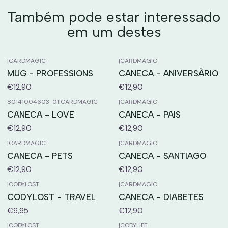
Também pode estar interessado
em um destes
|
CARDMAGIC
|
CARDMAGIC
MUG - PROFESSIONS
CANECA - ANIVERSÀRIO
€12,90
€12,90
80141004603-01
|
CARDMAGIC
|
CARDMAGIC
CANECA - LOVE
CANECA - PAIS
€12,90
€12,90
|
CARDMAGIC
|
CARDMAGIC
CANECA - PETS
CANECA - SANTIAGO
€12,90
€12,90
|
CODYLOST
|
CARDMAGIC
CODYLOST - TRAVEL
CANECA - DIABETES
€9,95
€12,90
|
CODYLOST
|
CODYLIFE