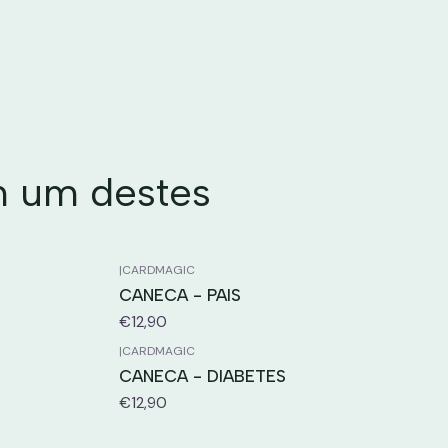
m um destes
|
CARDMAGIC
CANECA - PAIS
€12,90
|
CARDMAGIC
CANECA - DIABETES
€12,90