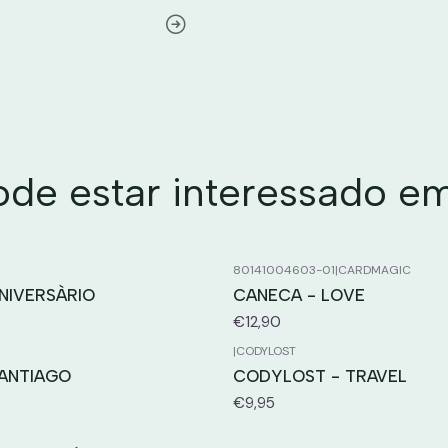
e estar interessado e
80141004603-01
|
CARDMAGIC
NIVERSÀRIO
CANECA - LOVE
€12,90
|
CODYLOST
SANTIAGO
CODYLOST - TRAVEL
€9,95