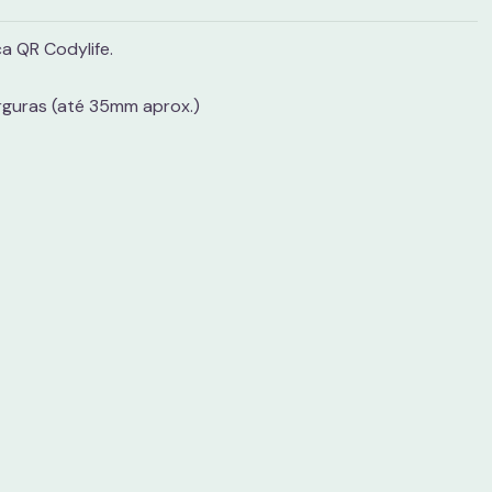
ca QR Codylife.
arguras (até 35mm aprox.)