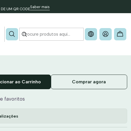
o)
Saber mais
 DE UM QR CODE
- SLIDER (Acessório)
cionar ao Carrinho
Comprar agora
de favoritos
alizações