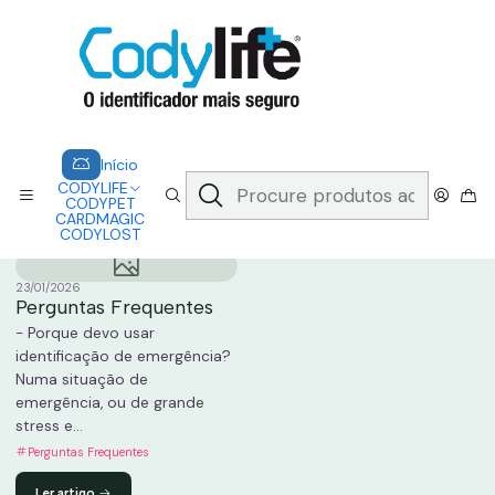
CODYLIFE - EM CASO DE EMERGÊNCIA, CADA SEGUNDO CONTA.
A CODYLIFE PERMITE AOS SOCORRISTAS ACEDER
INSTANTANEAMENTE AOS SEUS DADOS ATRAVÉS DE UM QR CODE
Saber mais
Início
Perguntas Frequentes
Início
CODYLIFE
Perguntas Frequentes
CODYPET
CARDMAGIC
CODYLOST
23/01/2026
Perguntas Frequentes
- Porque devo usar
identificação de emergência?
Numa situação de
emergência, ou de grande
stress e...
Perguntas Frequentes
Ler artigo