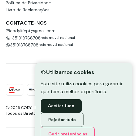
Política de Privacidade
Livro de Reclamações
CONTACTE-NOS
codylifept@gmail.com
+351918768708
rede movel nacional
351918768708
rede movel nacional
Utilizamos cookies
Este site utiliza cookies para garantir
que tem a melhor experiência.
Aceitar tudo
2026 CODYLIFE-PORTUGAL.
Todos os Direitos Reservados.
Com tecnologia Jumpseller
.
Rejeitar tudo
Envie-nos uma mensagem de
Gerir preferências