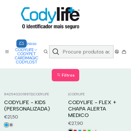
CODYLIFE - EM CASO DE EMERGÊNCIA, CADA SEGUNDO CONTA.
A CODYLIFE PERMITE AOS SOCORRISTAS ACEDER
INSTANTANEAMENTE AOS SEUS DADOS ATRAVÉS DE UM QR CODE
Saber mais
Início
CODYLIFE
GRAVAÇÕES - PERSONALIZAÇÃO
Início
CODYLIFE
GRAVAÇÕES -
CODYPET
CARDMAGIC
PERSONALIZAÇÃO
CODYLOST
Filtros
8425402018972
|
CODYLIFE
|
CODYLIFE
CODYLIFE - KIDS
CODYLIFE - FLEX +
(PERSONALIZADA)
CHAPA ALERTA
MEDICO
€21,50
€27,90