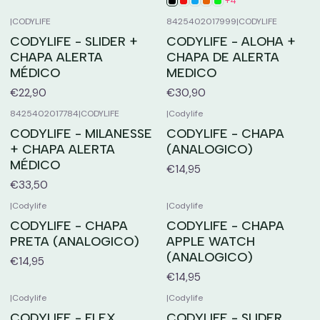
+4
|
CODYLIFE
8425402017999
|
CODYLIFE
CODYLIFE - SLIDER +
CODYLIFE - ALOHA +
CHAPA ALERTA
CHAPA DE ALERTA
MÉDICO
MEDICO
€22,90
€30,90
8425402017784
|
CODYLIFE
|
Codylife
CODYLIFE - MILANESSE
CODYLIFE - CHAPA
+ CHAPA ALERTA
(ANALOGICO)
MÉDICO
€14,95
€33,50
|
Codylife
|
Codylife
CODYLIFE - CHAPA
CODYLIFE - CHAPA
PRETA (ANALOGICO)
APPLE WATCH
(ANALOGICO)
€14,95
€14,95
|
Codylife
|
Codylife
CODYLIFE - FLEX
CODYLIFE - SLIDER