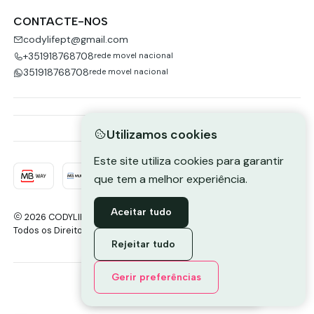
CONTACTE-NOS
codylifept@gmail.com
+351918768708
rede movel nacional
351918768708
rede movel nacional
Utilizamos cookies
Este site utiliza cookies para garantir
que tem a melhor experiência.
Aceitar tudo
2026 CODYLIFE-PORTUGAL.
Todos os Direitos Reservados.
Com tecnologia Jumpseller
.
Rejeitar tudo
Envie-nos uma mensagem de
Gerir preferências
WhatsApp
DE VOLTA AO TOPO