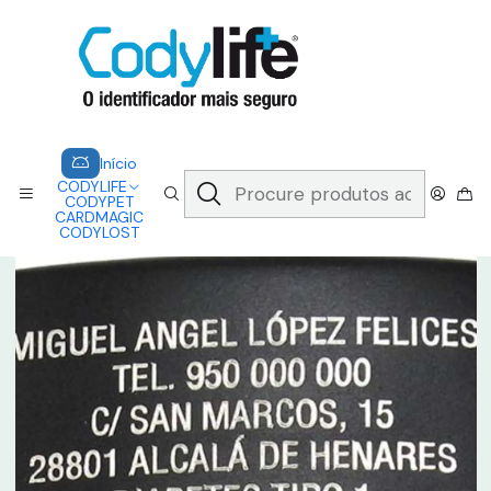
CODYLIFE - EM CASO DE EMERGÊNCIA, CADA SEGUNDO CONTA.
A CODYLIFE PERMITE AOS SOCORRISTAS ACEDER
INSTANTANEAMENTE AOS SEUS DADOS ATRAVÉS DE UM QR CODE
Saber mais
Início
CODYLIFE
MODELOS
ANALOGICO
CODYLIFE - CHAPA PRETA (ANALOGICO)
Início
CODYLIFE
CODYPET
CARDMAGIC
CODYLOST