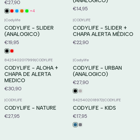
(ANALOGICO)
€27,90
€14,95
+4
|
Codylife
|
CODYLIFE
CODYLIFE - SLIDER
CODYLIFE - SLIDER +
(ANALOGICO)
CHAPA ALERTA MÉDICO
€19,95
€22,90
8425402017999
|
CODYLIFE
|
Codylife
CODYLIFE - ALOHA +
CODYLIFE - URBAN
CHAPA DE ALERTA
(ANALOGICO)
MEDICO
€27,90
€30,90
|
CODYLIFE
8425402018972
|
CODYLIFE
CODYLIFE - NATURE
CODYLIFE - KIDS
€27,95
€17,95