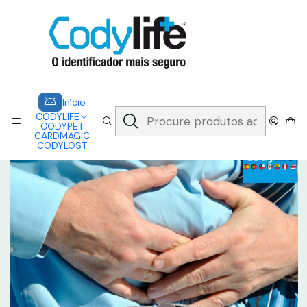
CODYLIFE - EM CASO DE EMERGÊNCIA, CADA SEGUNDO CONTA.
A CODYLIFE PERMITE AOS SOCORRISTAS ACEDER
INSTANTANEAMENTE AOS SEUS DADOS ATRAVÉS DE UM QR CODE
Saber mais
Início
CODYLIFE
MODELOS
FLEX
CODYLIFE - FLEX (ANALOGICO)
Início
CODYLIFE
CODYPET
CARDMAGIC
CODYLOST