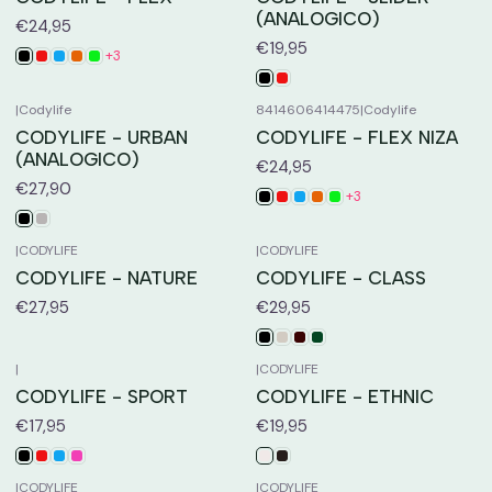
(ANALOGICO)
€24,95
€19,95
+3
|
Codylife
8414606414475
|
Codylife
CODYLIFE - URBAN
CODYLIFE - FLEX NIZA
(ANALOGICO)
€24,95
€27,90
+3
|
CODYLIFE
|
CODYLIFE
CODYLIFE - NATURE
CODYLIFE - CLASS
€27,95
€29,95
|
|
CODYLIFE
CODYLIFE - SPORT
CODYLIFE - ETHNIC
€17,95
€19,95
|
CODYLIFE
|
CODYLIFE