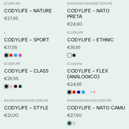
|
CODYLIFE
8425402018446
|
CODYLIFE
CODYLIFE - NATURE
CODYLIFE - NATO
PRETA
€27,95
€24,90
|
|
CODYLIFE
CODYLIFE - SPORT
CODYLIFE - ETHNIC
€17,95
€19,95
|
CODYLIFE
|
Codylife
CODYLIFE - CLASS
CODYLIFE - FLEX
(ANALOGICO)
€29,95
€24,95
+4
8414606414260
|
CODYLIFE
8414606414444
|
CODYLIFE
CODYLIFE - STYLE
CODYLIFE - NATO CAMU
€21,00
€27,90