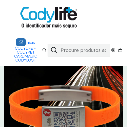
CODYLIFE - EM CASO DE EMERGÊNCIA, CADA SEGUNDO CONTA.
A CODYLIFE PERMITE AOS SOCORRISTAS ACEDER
INSTANTANEAMENTE AOS SEUS DADOS ATRAVÉS DE UM QR CODE
Saber mais
Início
CODYLIFE
MODELOS
FLEX
CODYLIFE - FLEX NIZA
Início
CODYLIFE
CODYPET
CARDMAGIC
CODYLOST