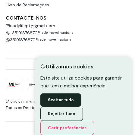
Livro de Reclamações
CONTACTE-NOS
codylifept@gmail.com
+351918768708
rede movel nacional
351918768708
rede movel nacional
Utilizamos cookies
Este site utiliza cookies para garantir
que tem a melhor experiência.
Aceitar tudo
2026 CODYLIFE-PORTUGAL.
Todos os Direitos Reservados.
Com tecnologia Jumpseller
.
Rejeitar tudo
Envie-nos uma mensagem de
Gerir preferências
WhatsApp
DE VOLTA AO TOPO