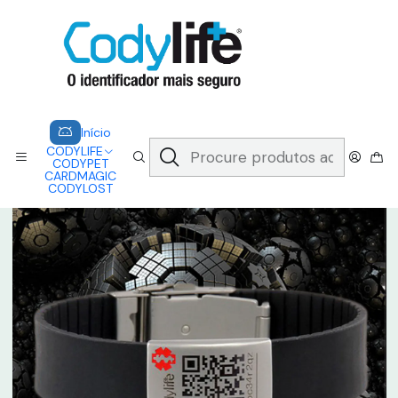
CODYLIFE - EM CASO DE EMERGÊNCIA, CADA SEGUNDO CONTA.
A CODYLIFE PERMITE AOS SOCORRISTAS ACEDER
INSTANTANEAMENTE AOS SEUS DADOS ATRAVÉS DE UM QR CODE
Saber mais
Início
CODYLIFE
MODELOS
FLEX
CODYLIFE - FLEX
Início
CODYLIFE
CODYPET
CARDMAGIC
CODYLOST