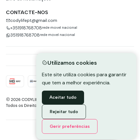
CONTACTE-NOS
codylifept@gmail.com
+351918768708
rede movel nacional
351918768708
rede movel nacional
Utilizamos cookies
Este site utiliza cookies para garantir
que tem a melhor experiência.
Aceitar tudo
2026 CODYLIFE-PORTUGAL.
Todos os Direitos Reservados.
Com tecnologia Jumpseller
.
Rejeitar tudo
Envie-nos uma mensagem de
Gerir preferências
WhatsApp
DE VOLTA AO TOPO