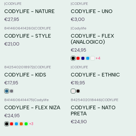
|
CODYLIFE
|
CODYLIFE
CODYLIFE - NATURE
CODYLIFE - UNO
€27,95
€3,00
8414606414260
|
CODYLIFE
|
Codylife
CODYLIFE - STYLE
CODYLIFE - FLEX
(ANALOGICO)
€21,00
€24,95
+4
8425402018972
|
CODYLIFE
|
CODYLIFE
CODYLIFE - KIDS
CODYLIFE - ETHNIC
€17,95
€19,95
8414606414475
|
Codylife
8425402018446
|
CODYLIFE
CODYLIFE - FLEX NIZA
CODYLIFE - NATO
PRETA
€24,95
€24,90
+3