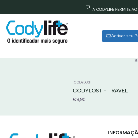
A CODYLIFE PERMITE A
Activar seu 
De uma forma rápida quem encontra
S
|
CODYLOST
CODYLOST - TRAVEL
€9,95
INFORMAÇ