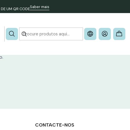
Saber mais
 DE UM QR CODE
ligar-lhe, enviar um sms ou email.
o.
CONTACTE-NOS