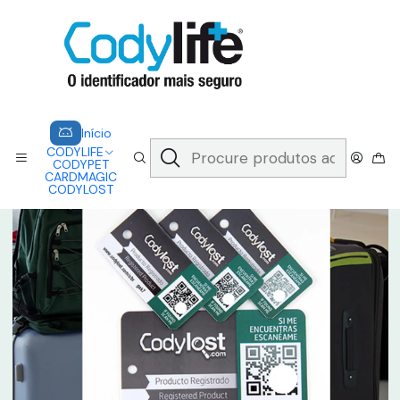
CODYLIFE - EM CASO DE EMERGÊNCIA, CADA SEGUNDO CONTA.
A CODYLIFE PERMITE AOS SOCORRISTAS ACEDER
INSTANTANEAMENTE AOS SEUS DADOS ATRAVÉS DE UM QR CODE
Saber mais
Início
CODYLOST
CODYLOST - TRAVEL
Início
CODYLIFE
CODYPET
CARDMAGIC
CODYLOST