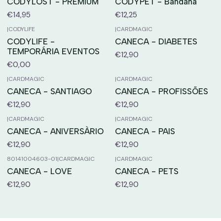
CODYLOST - PREMIUM
CODYPET - Bandana
€14,95
€12,25
|
CODYLIFE
|
CARDMAGIC
CODYLIFE -
CANECA - DIABETES
TEMPORÁRIA EVENTOS
€12,90
€0,00
|
CARDMAGIC
|
CARDMAGIC
CANECA - SANTIAGO
CANECA - PROFISSÕES
€12,90
€12,90
|
CARDMAGIC
|
CARDMAGIC
CANECA - ANIVERSÀRIO
CANECA - PAIS
€12,90
€12,90
80141004603-01
|
CARDMAGIC
|
CARDMAGIC
CANECA - LOVE
CANECA - PETS
€12,90
€12,90