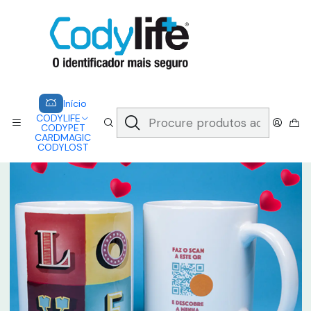
CODYLIFE - EM CASO DE EMERGÊNCIA, CADA SEGUNDO CONTA.
A CODYLIFE PERMITE AOS SOCORRISTAS ACEDER
INSTANTANEAMENTE AOS SEUS DADOS ATRAVÉS DE UM QR CODE
Saber mais
Início
CARDMAGIC
CANECA - LOVE
Início
CODYLIFE
CODYPET
CARDMAGIC
CODYLOST