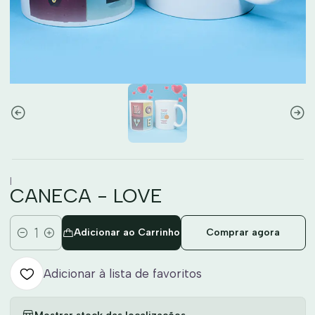
|
CANECA - LOVE
Adicionar ao Carrinho
Comprar agora
Quantidade
Adicionar à lista de favoritos
Mostrar stock das localizações