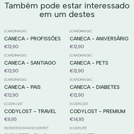
Também pode estar interessado
em um destes
|
CARDMAGIC
|
CARDMAGIC
CANECA - PROFISSÕES
CANECA - ANIVERSÀRIO
€12,90
€12,90
|
CARDMAGIC
|
CARDMAGIC
CANECA - SANTIAGO
CANECA - PETS
€12,90
€12,90
|
CARDMAGIC
|
CARDMAGIC
CANECA - PAIS
CANECA - DIABETES
€12,90
€12,90
|
CODYLOST
|
CODYLOST
CODYLOST - TRAVEL
CODYLOST - PREMIUM
€9,95
€14,95
837655100614.1
|
CODYPET
|
CODYLIFE