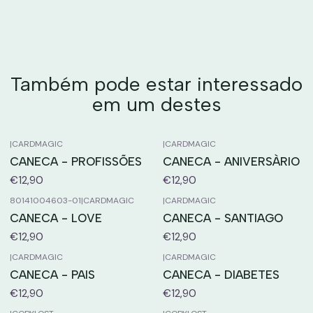
Também pode estar interessado
em um destes
|
CARDMAGIC
|
CARDMAGIC
CANECA - PROFISSÕES
CANECA - ANIVERSÀRIO
€12,90
€12,90
80141004603-01
|
CARDMAGIC
|
CARDMAGIC
CANECA - LOVE
CANECA - SANTIAGO
€12,90
€12,90
|
CARDMAGIC
|
CARDMAGIC
CANECA - PAIS
CANECA - DIABETES
€12,90
€12,90