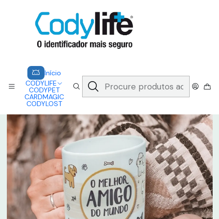
CODYLIFE - EM CASO DE EMERGÊNCIA, CADA SEGUNDO CONTA.
A CODYLIFE PERMITE AOS SOCORRISTAS ACEDER
INSTANTANEAMENTE AOS SEUS DADOS ATRAVÉS DE UM QR CODE
Saber mais
Início
CARDMAGIC
CANECA - PETS
Início
CODYLIFE
CODYPET
CARDMAGIC
CODYLOST