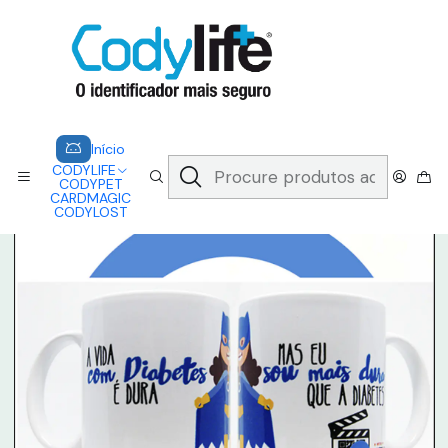
CODYLIFE - EM CASO DE EMERGÊNCIA, CADA SEGUNDO CONTA.
A CODYLIFE PERMITE AOS SOCORRISTAS ACEDER
INSTANTANEAMENTE AOS SEUS DADOS ATRAVÉS DE UM QR CODE
Saber mais
Início
CARDMAGIC
CANECA - DIABETES
Início
CODYLIFE
CODYPET
CARDMAGIC
CODYLOST