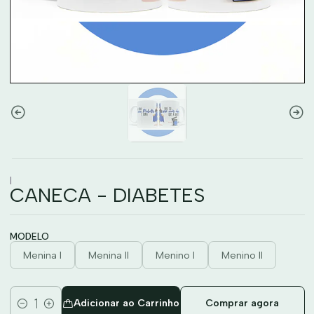
|
CANECA - DIABETES
MODELO
Menina I
Menina II
Menino I
Menino II
Adicionar ao Carrinho
Comprar agora
Quantidade