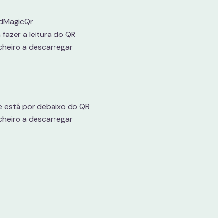
rdMagicQr
a fazer a leitura do QR
icheiro a descarregar
e está por debaixo do QR
icheiro a descarregar