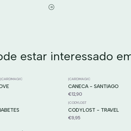
e estar interessado e
1
|
CARDMAGIC
|
CARDMAGIC
LOVE
CANECA - SANTIAGO
€12,90
|
CODYLOST
IABETES
CODYLOST - TRAVEL
€9,95