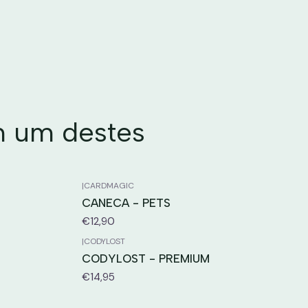
m um destes
|
CARDMAGIC
CANECA - PETS
€12,90
|
CODYLOST
CODYLOST - PREMIUM
€14,95