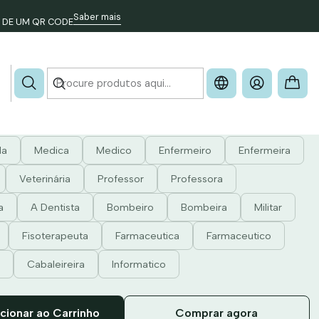
Saber mais
 DE UM QR CODE
- PROFISSÕES
da
Medica
Medico
Enfermeiro
Enfermeira
Veterinária
Professor
Professora
a
A Dentista
Bombeiro
Bombeira
Militar
Fisoterapeuta
Farmaceutica
Farmaceutico
Cabaleireira
Informatico
cionar ao Carrinho
Comprar agora