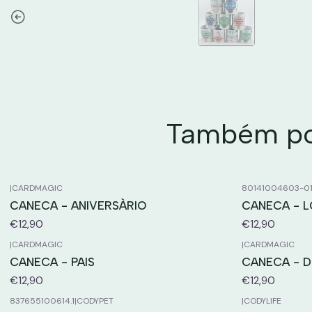
Também pod
|
CARDMAGIC
80141004603-0
CANECA - ANIVERSÀRIO
CANECA - 
€12,90
€12,90
|
CARDMAGIC
|
CARDMAGIC
CANECA - PAIS
CANECA - D
€12,90
€12,90
837655100614.1
|
CODYPET
|
CODYLIFE