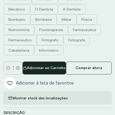
Mecânico
O Dentista
A Dentista
Bombeiro
Bombeira
Militar
Policia
Nutricionista
Fisoterapeuta
Farmaceutica
Farmaceutico
Fotografo
Fotografa
Cabaleireira
Informatico
Adicionar ao Carrinho
Comprar ahora
Quantidade
Adicionar à lista de favoritos
Mostrar stock das localizações
DESCRIÇÃO