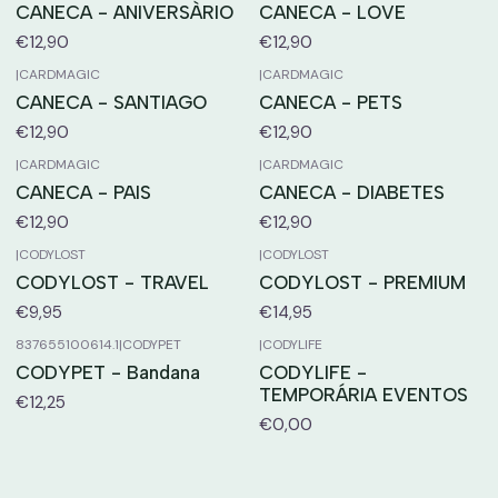
CANECA - ANIVERSÀRIO
CANECA - LOVE
€12,90
€12,90
|
CARDMAGIC
|
CARDMAGIC
CANECA - SANTIAGO
CANECA - PETS
€12,90
€12,90
|
CARDMAGIC
|
CARDMAGIC
CANECA - PAIS
CANECA - DIABETES
€12,90
€12,90
|
CODYLOST
|
CODYLOST
CODYLOST - TRAVEL
CODYLOST - PREMIUM
€9,95
€14,95
837655100614.1
|
CODYPET
|
CODYLIFE
CODYPET - Bandana
CODYLIFE -
TEMPORÁRIA EVENTOS
€12,25
€0,00