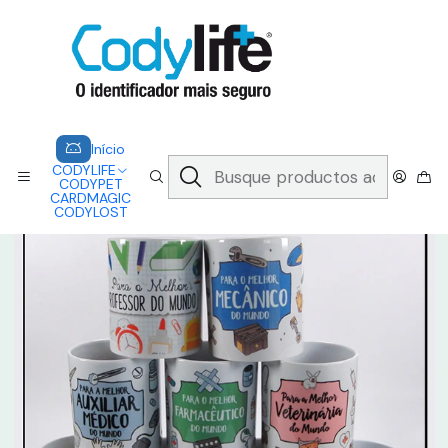
CODYLIFE - EM CASO DE EMERGÊNCIA, CADA SEGUNDO CONTA.
A CODYLIFE PERMITE AOS SOCORRISTAS ACEDER
INSTANTANEAMENTE AOS SEUS DADOS ATRAVÉS DE UM QR CODE
Saber mais
Inicio
CARDMAGIC
MUG - PROFESSIONS
Início
CODYLIFE
CODYPET
CARDMAGIC
CODYLOST