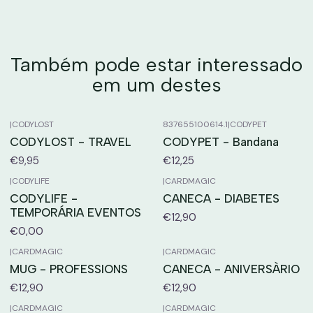
Também pode estar interessado
em um destes
|
CODYLOST
837655100614.1
|
CODYPET
CODYLOST - TRAVEL
CODYPET - Bandana
€9,95
€12,25
|
CODYLIFE
|
CARDMAGIC
CODYLIFE -
CANECA - DIABETES
TEMPORÁRIA EVENTOS
€12,90
€0,00
|
CARDMAGIC
|
CARDMAGIC
MUG - PROFESSIONS
CANECA - ANIVERSÀRIO
€12,90
€12,90
|
CARDMAGIC
|
CARDMAGIC