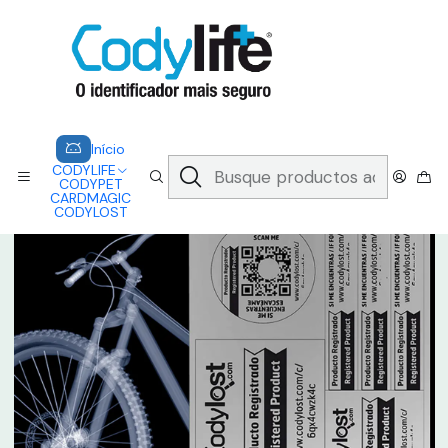
CODYLIFE - EM CASO DE EMERGÊNCIA, CADA SEGUNDO CONTA.
A CODYLIFE PERMITE AOS SOCORRISTAS ACEDER
INSTANTANEAMENTE AOS SEUS DADOS ATRAVÉS DE UM QR CODE
Saber mais
Inicio
CODYLOST
CODYLOST - PREMIUM
Início
CODYLIFE
CODYPET
CARDMAGIC
CODYLOST