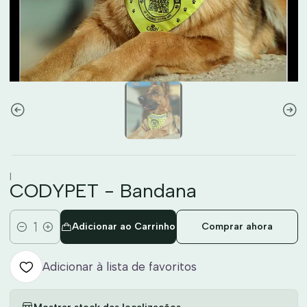
|
CODYPET - Bandana
Adicionar ao Carrinho
Comprar ahora
Quantidade
Adicionar à lista de favoritos
Mostrar stock das localizações