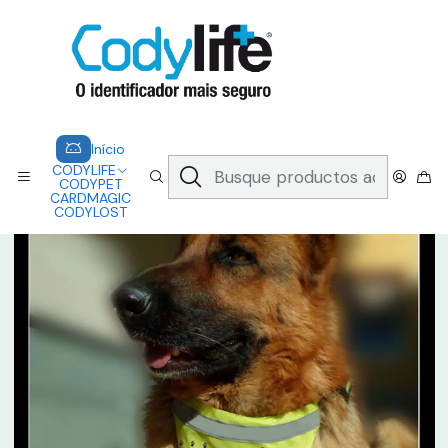
CODYLIFE - EM CASO DE EMERGÊNCIA, CADA SEGUNDO CONTA.
A CODYLIFE PERMITE AOS SOCORRISTAS ACEDER
INSTANTANEAMENTE AOS SEUS DADOS ATRAVÉS DE UM QR CODE
Saber mais
Inicio
CODYPET
CODYPET - Bandana
Início
CODYLIFE
CODYPET
CARDMAGIC
CODYLOST