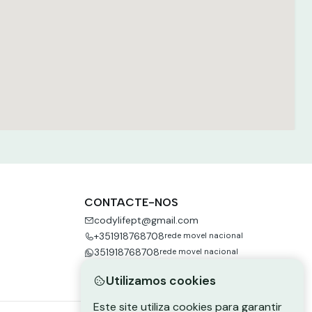
CONTACTE-NOS
codylifept@gmail.com
+351918768708
rede movel nacional
351918768708
rede movel nacional
Utilizamos cookies
Este site utiliza cookies para garantir