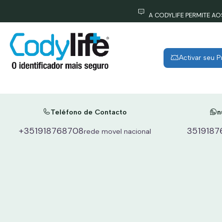
A CODYLIFE PERMITE A
Activar seu 
Aqui enc
Teléfono de Contacto
n
+351918768708
3519187
rede movel nacional