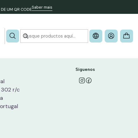
Saber mais
 DE UM QR CODE
 conosco.
Síguenos
al
 302 r/c
oa
Portugal