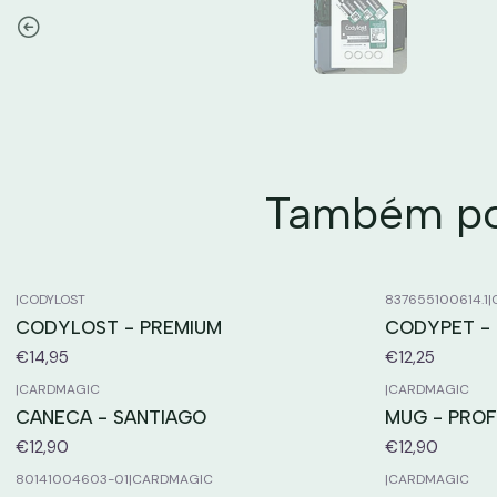
Também pod
|
CODYLOST
837655100614.1
|
CODYLOST - PREMIUM
CODYPET - 
€14,95
€12,25
|
CARDMAGIC
|
CARDMAGIC
CANECA - SANTIAGO
MUG - PROF
€12,90
€12,90
80141004603-01
|
CARDMAGIC
|
CARDMAGIC