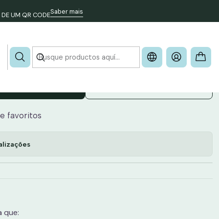
Saber mais
 DE UM QR CODE
T - TRAVEL
cionar ao Carrinho
Comprar ahora
de favoritos
alizações
a que: