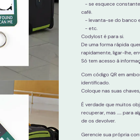
- se esquece constante
café.
- levanta-se do banco e
- etc.
Codylost é para si.
De uma forma rápida que
rapidamente, ligar-lhe, e
Só tem acesso á informaç
Com código QR em ambos 
identificado.
Coloque nas suas chaves, m
É verdade que muitos ob
recuperar, mas ..... par
de os devolver.
Gerencie sua própria co