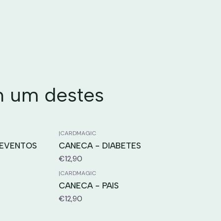
m um destes
|
CARDMAGIC
 EVENTOS
CANECA - DIABETES
€12,90
|
CARDMAGIC
CANECA - PAIS
€12,90