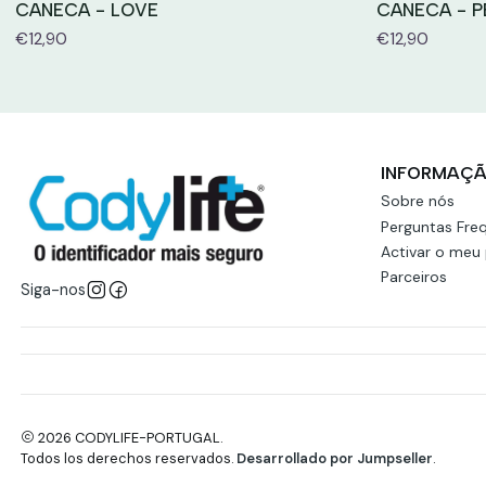
CANECA - LOVE
CANECA - P
€12,90
€12,90
INFORMAÇ
Sobre nós
Perguntas Fre
Activar o meu
Parceiros
Siga-nos
2026 CODYLIFE-PORTUGAL.
Todos los derechos reservados.
Desarrollado por Jumpseller
.