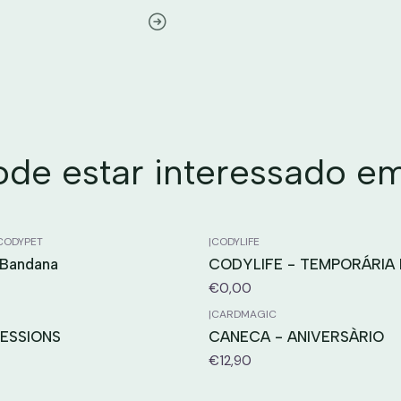
e estar interessado e
CODYPET
|
CODYLIFE
Bandana
CODYLIFE - TEMPORÁRIA
€0,00
|
CARDMAGIC
ESSIONS
CANECA - ANIVERSÀRIO
€12,90