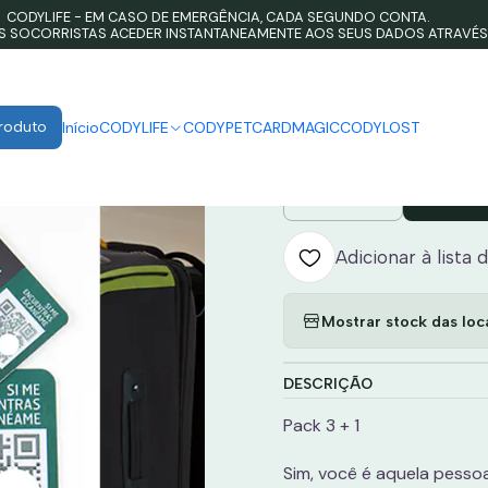
CODYLIFE - EM CASO DE EMERGÊNCIA, CADA SEGUNDO CONTA.
Inicio
CODYLOST
CODYLOST - TRAVEL
OS SOCORRISTAS ACEDER INSTANTANEAMENTE AOS SEUS DADOS ATRAVÉS
|
CODYLOS
Produto
Início
CODYLIFE
CODYPET
CARDMAGIC
CODYLOST
Adi
Quantidade
Adicionar à lista 
Mostrar stock das loc
DESCRIÇÃO
Pack 3 + 1
Sim, você é aquela pesso