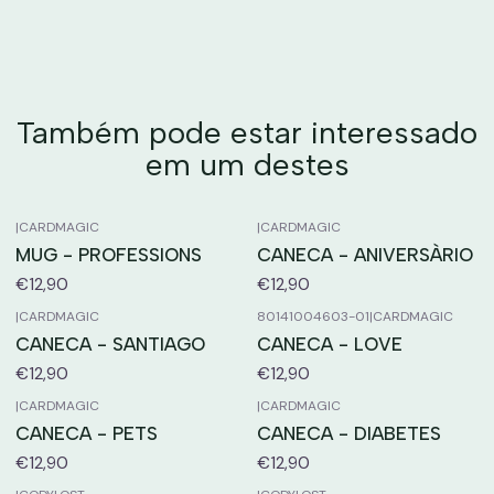
Também pode estar interessado
em um destes
|
CARDMAGIC
|
CARDMAGIC
MUG - PROFESSIONS
CANECA - ANIVERSÀRIO
€12,90
€12,90
|
CARDMAGIC
80141004603-01
|
CARDMAGIC
CANECA - SANTIAGO
CANECA - LOVE
€12,90
€12,90
|
CARDMAGIC
|
CARDMAGIC
CANECA - PETS
CANECA - DIABETES
€12,90
€12,90