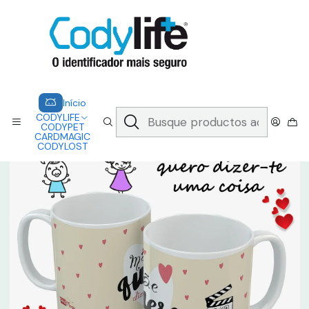
CODYLIFE - EM CASO DE EMERGÊNCIA, CADA SEGUNDO CONTA.
A CODYLIFE PERMITE AOS SOCORRISTAS ACEDER
INSTANTANEAMENTE AOS SEUS DADOS ATRAVÉS DE UM QR CODE
Saber mais
Inicio
CARDMAGIC
CANECA - PAIS
Início
CODYLIFE
CODYPET
CARDMAGIC
CODYLOST