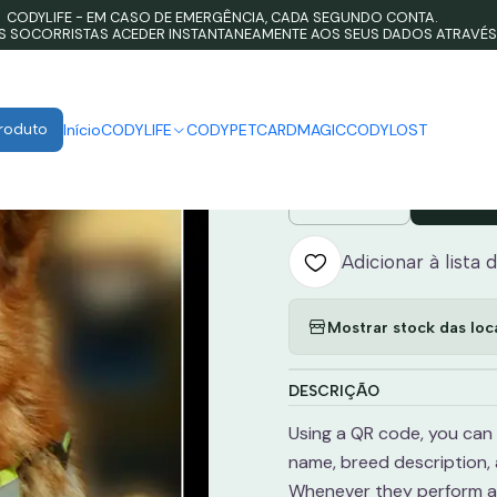
CODYLIFE - EM CASO DE EMERGÊNCIA, CADA SEGUNDO CONTA.
Home
CODYPET
CODYPET - Bandana
OS SOCORRISTAS ACEDER INSTANTANEAMENTE AOS SEUS DADOS ATRAVÉS
|
CODYPET 
Produto
Início
CODYLIFE
CODYPET
CARDMAGIC
CODYLOST
Adi
Quantidade
Adicionar à lista 
Mostrar stock das loc
DESCRIÇÃO
Using a QR code, you can 
name, breed description,
Whenever they perform a s