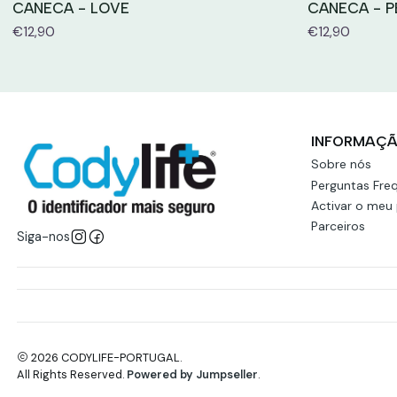
CANECA - LOVE
CANECA - P
€12,90
€12,90
INFORMAÇ
Sobre nós
Perguntas Fre
Activar o meu
Parceiros
Siga-nos
2026 CODYLIFE-PORTUGAL.
All Rights Reserved.
Powered by Jumpseller
.