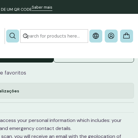
Saber mais
 DE UM QR CODE
- Bandana
cionar ao Carrinho
Buy now
de favoritos
alizações
access your personal information which includes: your
 and emergency contact details.
can, you will receive an email with the geolocation of