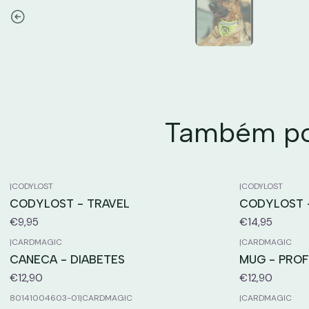
Também pod
|
CODYLOST
|
CODYLOST
CODYLOST - TRAVEL
CODYLOST 
€9,95
€14,95
|
CARDMAGIC
|
CARDMAGIC
CANECA - DIABETES
MUG - PROF
€12,90
€12,90
80141004603-01
|
CARDMAGIC
|
CARDMAGIC