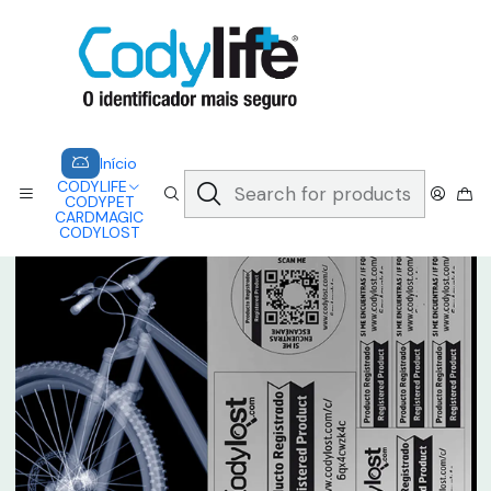
CODYLIFE - EM CASO DE EMERGÊNCIA, CADA SEGUNDO CONTA.
A CODYLIFE PERMITE AOS SOCORRISTAS ACEDER
INSTANTANEAMENTE AOS SEUS DADOS ATRAVÉS DE UM QR CODE
Saber mais
Home
CODYLOST
CODYLOST - PREMIUM
Início
CODYLIFE
CODYPET
CARDMAGIC
CODYLOST