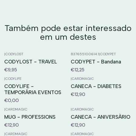
Também pode estar interessado
em um destes
|
CODYLOST
837655100614.1
|
CODYPET
CODYLOST - TRAVEL
CODYPET - Bandana
€9,95
€12,25
|
CODYLIFE
|
CARDMAGIC
CODYLIFE -
CANECA - DIABETES
TEMPORÁRIA EVENTOS
€12,90
€0,00
|
CARDMAGIC
|
CARDMAGIC
MUG - PROFESSIONS
CANECA - ANIVERSÀRIO
€12,90
€12,90
|
CARDMAGIC
|
CARDMAGIC