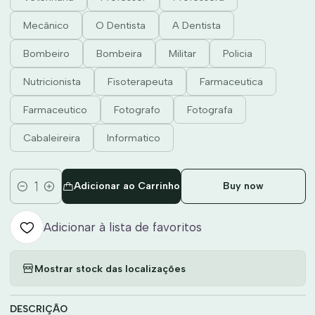
Mecânico
O Dentista
A Dentista
Bombeiro
Bombeira
Militar
Policia
Nutricionista
Fisoterapeuta
Farmaceutica
Farmaceutico
Fotografo
Fotografa
Cabaleireira
Informatico
Adicionar ao Carrinho
Buy now
Quantidade
Adicionar à lista de favoritos
Mostrar stock das localizações
DESCRIÇÃO