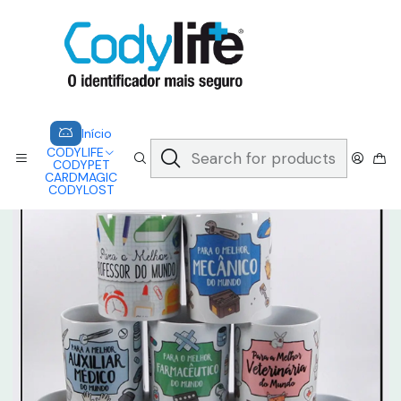
CODYLIFE - EM CASO DE EMERGÊNCIA, CADA SEGUNDO CONTA.
A CODYLIFE PERMITE AOS SOCORRISTAS ACEDER
INSTANTANEAMENTE AOS SEUS DADOS ATRAVÉS DE UM QR CODE
Saber mais
Home
CARDMAGIC
MUG - PROFESSIONS
Início
CODYLIFE
CODYPET
CARDMAGIC
CODYLOST