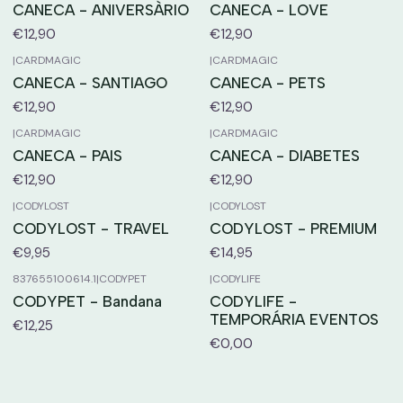
CANECA - ANIVERSÀRIO
CANECA - LOVE
€12,90
€12,90
|
CARDMAGIC
|
CARDMAGIC
CANECA - SANTIAGO
CANECA - PETS
€12,90
€12,90
|
CARDMAGIC
|
CARDMAGIC
CANECA - PAIS
CANECA - DIABETES
€12,90
€12,90
|
CODYLOST
|
CODYLOST
CODYLOST - TRAVEL
CODYLOST - PREMIUM
€9,95
€14,95
837655100614.1
|
CODYPET
|
CODYLIFE
CODYPET - Bandana
CODYLIFE -
TEMPORÁRIA EVENTOS
€12,25
€0,00