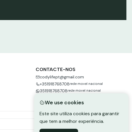
Ver mais
CONTACTE-NOS
codylifept@gmail.com
+351918768708
rede movel nacional
351918768708
rede movel nacional
We use cookies
Este site utiliza cookies para garantir
que tem a melhor experiência.