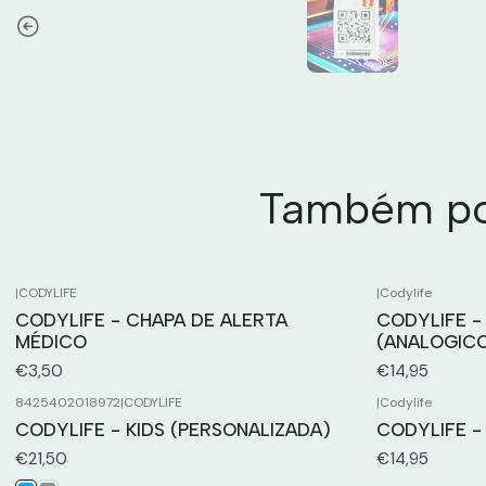
Também pod
|
CODYLIFE
|
Codylife
CODYLIFE - CHAPA DE ALERTA
CODYLIFE -
MÉDICO
(ANALOGIC
€3,50
€14,95
8425402018972
|
CODYLIFE
|
Codylife
CODYLIFE - KIDS (PERSONALIZADA)
CODYLIFE -
€21,50
€14,95