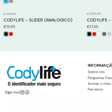
|
Codylife
|
CODYLIFE
CODYLIFE - SLIDER (ANALOGICO)
CODYLIFE -
€19,95
€17,95
INFORMAÇ
Sobre nós
Perguntas Fre
Activar o meu
Parceiros
Siga-nos