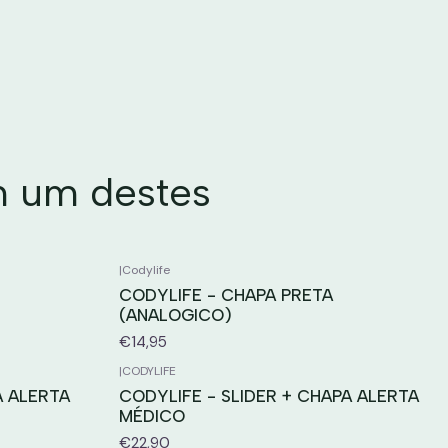
m um destes
|
Codylife
CODYLIFE - CHAPA PRETA
(ANALOGICO)
€14,95
|
CODYLIFE
A ALERTA
CODYLIFE - SLIDER + CHAPA ALERTA
MÉDICO
€22,90