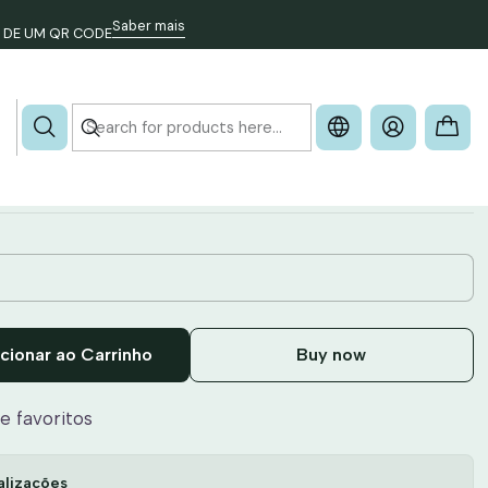
r Telefone
Saber mais
 DE UM QR CODE
 - Gravação Nr
cionar ao Carrinho
Buy now
de favoritos
alizações