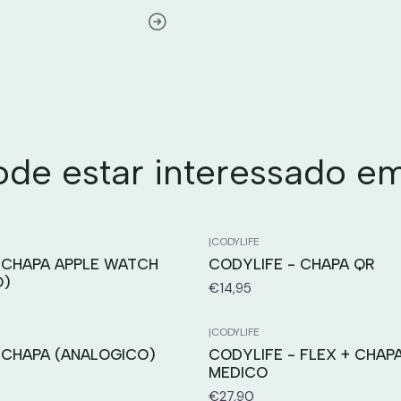
e estar interessado e
|
CODYLIFE
 CHAPA APPLE WATCH
CODYLIFE - CHAPA QR
O)
€14,95
|
CODYLIFE
 CHAPA (ANALOGICO)
CODYLIFE - FLEX + CHAP
MEDICO
€27,90