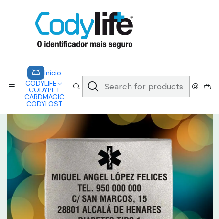
CODYLIFE - EM CASO DE EMERGÊNCIA, CADA SEGUNDO CONTA.
A CODYLIFE PERMITE AOS SOCORRISTAS ACEDER
INSTANTANEAMENTE AOS SEUS DADOS ATRAVÉS DE UM QR CODE
Saber mais
Home
CODYLIFE
MODELOS
ANALOGICO
CODYLIFE - CHAPA APPLE WATCH (ANALOGICO)
Início
CODYLIFE
CODYPET
CARDMAGIC
CODYLOST