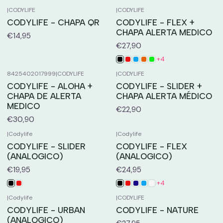
|
CODYLIFE
|
CODYLIFE
CODYLIFE - CHAPA QR
CODYLIFE - FLEX +
CHAPA ALERTA MEDICO
€14,95
€27,90
+4
8425402017999
|
CODYLIFE
|
CODYLIFE
CODYLIFE - ALOHA +
CODYLIFE - SLIDER +
CHAPA DE ALERTA
CHAPA ALERTA MÉDICO
MEDICO
€22,90
€30,90
|
Codylife
|
Codylife
CODYLIFE - SLIDER
CODYLIFE - FLEX
(ANALOGICO)
(ANALOGICO)
€19,95
€24,95
+4
|
Codylife
|
CODYLIFE
CODYLIFE - URBAN
CODYLIFE - NATURE
(ANALOGICO)