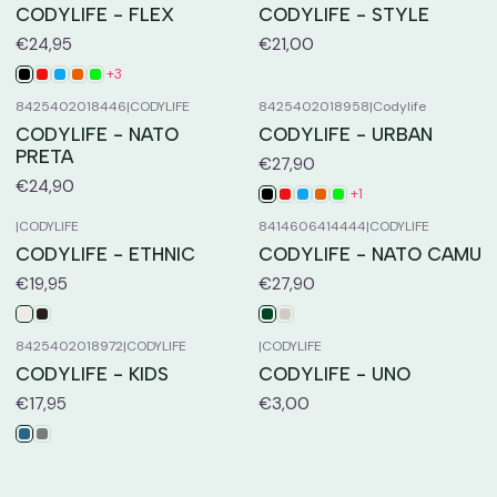
CODYLIFE - FLEX
CODYLIFE - STYLE
€24,95
€21,00
+3
8425402018446
|
CODYLIFE
8425402018958
|
Codylife
CODYLIFE - NATO
CODYLIFE - URBAN
PRETA
€27,90
€24,90
+1
|
CODYLIFE
8414606414444
|
CODYLIFE
CODYLIFE - ETHNIC
CODYLIFE - NATO CAMU
€19,95
€27,90
8425402018972
|
CODYLIFE
|
CODYLIFE
CODYLIFE - KIDS
CODYLIFE - UNO
€17,95
€3,00