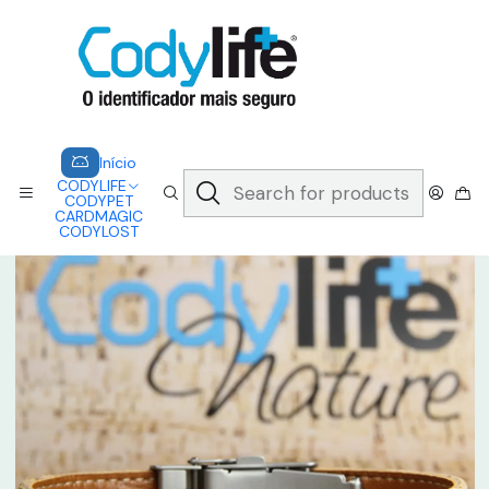
CODYLIFE - EM CASO DE EMERGÊNCIA, CADA SEGUNDO CONTA.
A CODYLIFE PERMITE AOS SOCORRISTAS ACEDER
INSTANTANEAMENTE AOS SEUS DADOS ATRAVÉS DE UM QR CODE
Saber mais
Home
CODYLIFE
MODELOS
NATURE
CODYLIFE - NATURE
Início
CODYLIFE
CODYPET
CARDMAGIC
CODYLOST