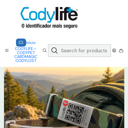
CODYLIFE - EM CASO DE EMERGÊNCIA, CADA SEGUNDO CONTA.
A CODYLIFE PERMITE AOS SOCORRISTAS ACEDER
INSTANTANEAMENTE AOS SEUS DADOS ATRAVÉS DE UM QR CODE
Saber mais
Home
CODYLIFE
MODELOS
NATO
CODYLIFE - NATO CAMU
Início
CODYLIFE
CODYPET
CARDMAGIC
CODYLOST