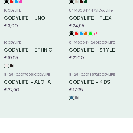
|
CODYLIFE
8414606414475
|
Codylife
CODYLIFE - UNO
CODYLIFE - FLEX
€3,00
€24,95
+3
|
CODYLIFE
8414606414260
|
CODYLIFE
CODYLIFE - ETHNIC
CODYLIFE - STYLE
€19,95
€21,00
8425402017999
|
CODYLIFE
8425402018972
|
CODYLIFE
CODYLIFE - ALOHA
CODYLIFE - KIDS
€27,90
€17,95