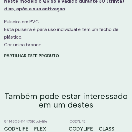
Neste modelo o QR só é vádido durante 30 (trinta)
dias, após a sua activaçao
Pulseira em PVC
Esta pulseira é para uso individual e tem um fecho de
plástico.
Cor unica branco
PARTILHAR ESTE PRODUTO
Também pode estar interessado
em um destes
8414606414475
|
Codylife
|
CODYLIFE
CODYLIFE - FLEX
CODYLIFE - CLASS