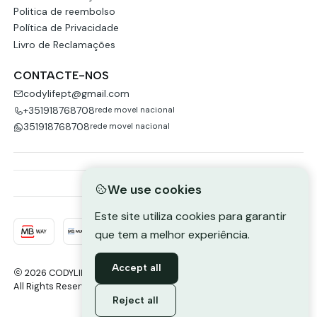
Politica de reembolso
Política de Privacidade
Livro de Reclamações
CONTACTE-NOS
codylifept@gmail.com
+351918768708
rede movel nacional
351918768708
rede movel nacional
We use cookies
Este site utiliza cookies para garantir
que tem a melhor experiência.
Accept all
2026 CODYLIFE-PORTUGAL.
All Rights Reserved.
Powered by Jumpseller
.
Reject all