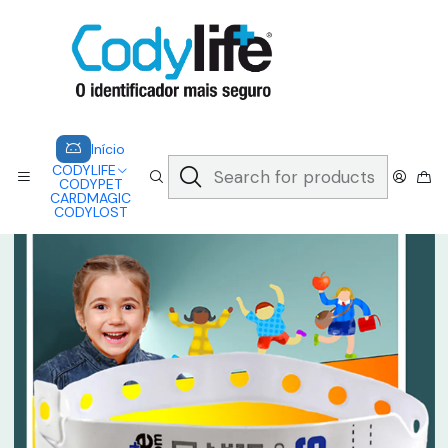
CODYLIFE - EM CASO DE EMERGÊNCIA, CADA SEGUNDO CONTA.
A CODYLIFE PERMITE AOS SOCORRISTAS ACEDER
INSTANTANEAMENTE AOS SEUS DADOS ATRAVÉS DE UM QR CODE
Saber mais
Home
CODYLIFE
MODELOS
KIDS
CODYLIFE - UNO
Início
CODYLIFE
CODYPET
CARDMAGIC
CODYLOST