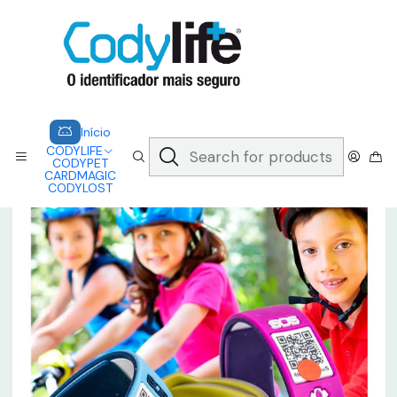
CODYLIFE - EM CASO DE EMERGÊNCIA, CADA SEGUNDO CONTA.
A CODYLIFE PERMITE AOS SOCORRISTAS ACEDER
INSTANTANEAMENTE AOS SEUS DADOS ATRAVÉS DE UM QR CODE
Saber mais
Home
CODYLIFE
MODELOS
KIDS
CODYLIFE - KIDS
Início
CODYLIFE
CODYPET
CARDMAGIC
CODYLOST