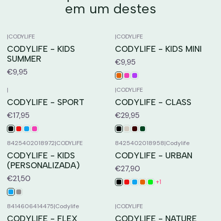
em um destes
|
CODYLIFE
|
CODYLIFE
CODYLIFE - KIDS
CODYLIFE - KIDS MINI
SUMMER
€9,95
€9,95
|
|
CODYLIFE
CODYLIFE - SPORT
CODYLIFE - CLASS
€17,95
€29,95
8425402018972
|
CODYLIFE
8425402018958
|
Codylife
CODYLIFE - KIDS
CODYLIFE - URBAN
(PERSONALIZADA)
€27,90
€21,50
+1
8414606414475
|
Codylife
|
CODYLIFE
CODYLIFE - FLEX
CODYLIFE - NATURE