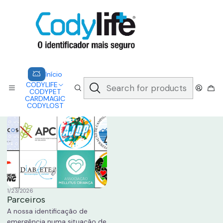
CODYLIFE - EM CASO DE EMERGÊNCIA, CADA SEGUNDO CONTA.
A CODYLIFE PERMITE AOS SOCORRISTAS ACEDER
INSTANTANEAMENTE AOS SEUS DADOS ATRAVÉS DE UM QR CODE
Saber mais
Home
Parceiros
Início
CODYLIFE
Parceiros
CODYPET
CARDMAGIC
CODYLOST
1/23/2026
Parceiros
A nossa identificação de
emergência numa situação de