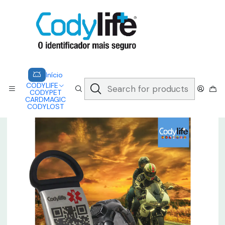
CODYLIFE - EM CASO DE EMERGÊNCIA, CADA SEGUNDO CONTA.
A CODYLIFE PERMITE AOS SOCORRISTAS ACEDER
INSTANTANEAMENTE AOS SEUS DADOS ATRAVÉS DE UM QR CODE
Saber mais
Home
CODYLIFE
MODELOS
SLIDER
CODYLIFE - SLIDER
Início
CODYLIFE
CODYPET
CARDMAGIC
CODYLOST