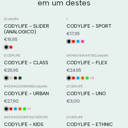
em um destes
|
Codylife
|
CODYLIFE - SLIDER
CODYLIFE - SPORT
(ANALOGICO)
€17,95
€19,95
|
CODYLIFE
8414606414475
|
Codylife
CODYLIFE - CLASS
CODYLIFE - FLEX
€29,95
€24,95
+3
8425402018958
|
Codylife
|
CODYLIFE
CODYLIFE - URBAN
CODYLIFE - UNO
€27,90
€3,00
+1
8425402018972
|
CODYLIFE
|
CODYLIFE
CODYLIFE - KIDS
CODYLIFE - ETHNIC