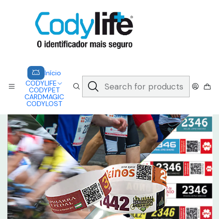
CODYLIFE - EM CASO DE EMERGÊNCIA, CADA SEGUNDO CONTA.
A CODYLIFE PERMITE AOS SOCORRISTAS ACEDER
INSTANTANEAMENTE AOS SEUS DADOS ATRAVÉS DE UM QR CODE
Saber mais
Home
CODYLIFE
MODELOS
EVENTOS
CODYLIFE - TEMPORÁRIA EVENTOS
Início
CODYLIFE
CODYPET
CARDMAGIC
CODYLOST