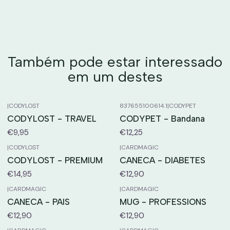
Também pode estar interessado
em um destes
|
CODYLOST
837655100614.1
|
CODYPET
CODYLOST - TRAVEL
CODYPET - Bandana
€9,95
€12,25
|
CODYLOST
|
CARDMAGIC
CODYLOST - PREMIUM
CANECA - DIABETES
€14,95
€12,90
|
CARDMAGIC
|
CARDMAGIC
CANECA - PAIS
MUG - PROFESSIONS
€12,90
€12,90