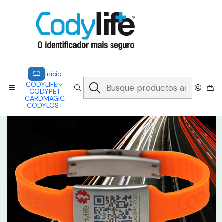
CODYLIFE - EM CASO DE EMERGÊNCIA, CADA SEGUNDO CONTA.
A CODYLIFE PERMITE AOS SOCORRISTAS ACEDER
INSTANTANEAMENTE AOS SEUS DADOS ATRAVÉS DE UM QR CODE
Saber mais
Inicio
CODYLIFE
MODELOS
FLEX
CODYLIFE - FLEX NIZA
Início
CODYLIFE
CODYPET
CARDMAGIC
CODYLOST