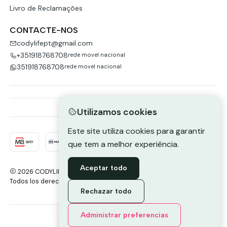
Livro de Reclamações
CONTACTE-NOS
codylifept@gmail.com
+351918768708
rede movel nacional
351918768708
rede movel nacional
Utilizamos cookies
Este site utiliza cookies para garantir
que tem a melhor experiência.
Aceptar todo
2026 CODYLIFE-PORTUGAL.
Todos los derechos reservados.
Desarrollado por Jumpseller
.
Rechazar todo
Envie-nos uma mensagem de
Administrar preferencias
WhatsApp
DE VOLTA AO TOPO