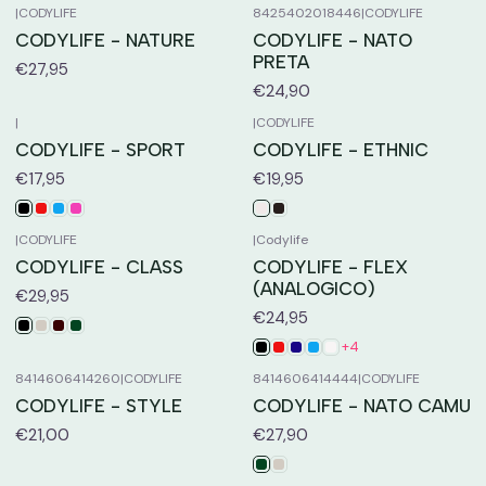
|
CODYLIFE
8425402018446
|
CODYLIFE
CODYLIFE - NATURE
CODYLIFE - NATO
PRETA
€27,95
€24,90
|
|
CODYLIFE
CODYLIFE - SPORT
CODYLIFE - ETHNIC
€17,95
€19,95
|
CODYLIFE
|
Codylife
CODYLIFE - CLASS
CODYLIFE - FLEX
(ANALOGICO)
€29,95
€24,95
+4
8414606414260
|
CODYLIFE
8414606414444
|
CODYLIFE
CODYLIFE - STYLE
CODYLIFE - NATO CAMU
€21,00
€27,90