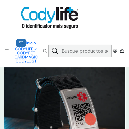
CODYLIFE - EM CASO DE EMERGÊNCIA, CADA SEGUNDO CONTA.
A CODYLIFE PERMITE AOS SOCORRISTAS ACEDER
INSTANTANEAMENTE AOS SEUS DADOS ATRAVÉS DE UM QR CODE
Saber mais
Inicio
CODYLIFE
MODELOS
NATO
CODYLIFE - NATO PRETA
Início
CODYLIFE
CODYPET
CARDMAGIC
CODYLOST