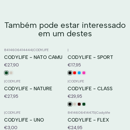
Também pode estar interessado
em um destes
8414606414444
|
CODYLIFE
|
CODYLIFE - NATO CAMU
CODYLIFE - SPORT
€27,90
€17,95
|
CODYLIFE
|
CODYLIFE
CODYLIFE - NATURE
CODYLIFE - CLASS
€27,95
€29,95
|
CODYLIFE
8414606414475
|
Codylife
CODYLIFE - UNO
CODYLIFE - FLEX
€3,00
€24,95