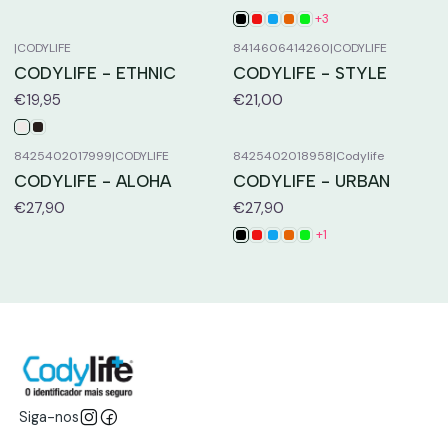
+3
|
CODYLIFE
8414606414260
|
CODYLIFE
CODYLIFE - ETHNIC
CODYLIFE - STYLE
€19,95
€21,00
8425402017999
|
CODYLIFE
8425402018958
|
Codylife
CODYLIFE - ALOHA
CODYLIFE - URBAN
€27,90
€27,90
+1
Siga-nos