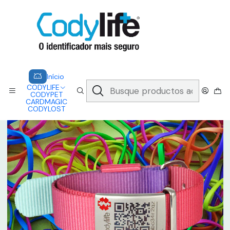
CODYLIFE - EM CASO DE EMERGÊNCIA, CADA SEGUNDO CONTA.
A CODYLIFE PERMITE AOS SOCORRISTAS ACEDER
INSTANTANEAMENTE AOS SEUS DADOS ATRAVÉS DE UM QR CODE
Saber mais
Inicio
CODYLIFE
MODELOS
NATO
CODYLIFE - ALOHA
Início
CODYLIFE
CODYPET
CARDMAGIC
CODYLOST