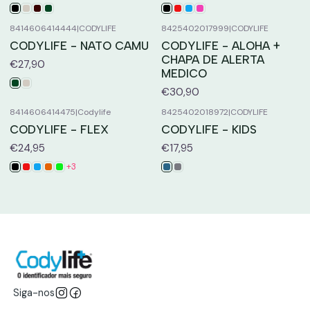
8414606414444
|
CODYLIFE
8425402017999
|
CODYLIFE
CODYLIFE - NATO CAMU
CODYLIFE - ALOHA +
CHAPA DE ALERTA
€27,90
MEDICO
€30,90
8414606414475
|
Codylife
8425402018972
|
CODYLIFE
CODYLIFE - FLEX
CODYLIFE - KIDS
€24,95
€17,95
+3
Siga-nos