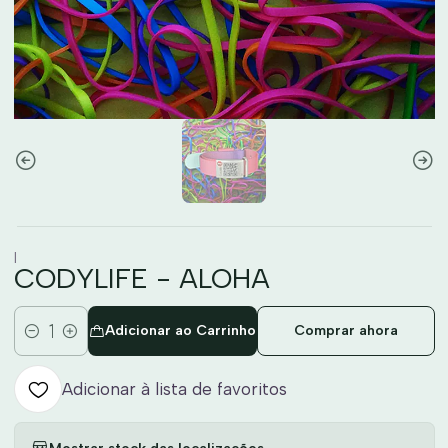
|
CODYLIFE - ALOHA
Adicionar ao Carrinho
Comprar ahora
Quantidade
Adicionar à lista de favoritos
Mostrar stock das localizações