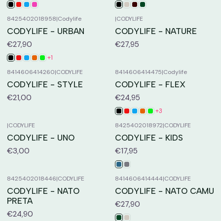
8425402018958
|
Codylife
|
CODYLIFE
CODYLIFE - URBAN
CODYLIFE - NATURE
€27,90
€27,95
+1
8414606414260
|
CODYLIFE
8414606414475
|
Codylife
CODYLIFE - STYLE
CODYLIFE - FLEX
€21,00
€24,95
+3
|
CODYLIFE
8425402018972
|
CODYLIFE
CODYLIFE - UNO
CODYLIFE - KIDS
€3,00
€17,95
8425402018446
|
CODYLIFE
8414606414444
|
CODYLIFE
CODYLIFE - NATO
CODYLIFE - NATO CAMU
PRETA
€27,90
€24,90