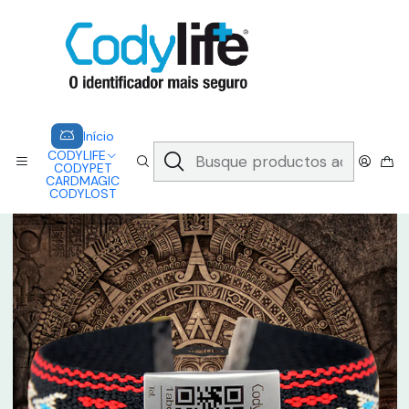
CODYLIFE - EM CASO DE EMERGÊNCIA, CADA SEGUNDO CONTA.
A CODYLIFE PERMITE AOS SOCORRISTAS ACEDER
INSTANTANEAMENTE AOS SEUS DADOS ATRAVÉS DE UM QR CODE
Saber mais
Inicio
CODYLIFE
MODELOS
ETHNIC
CODYLIFE - ETHNIC
Início
CODYLIFE
CODYPET
CARDMAGIC
CODYLOST