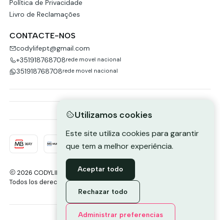
Política de Privacidade
Livro de Reclamações
CONTACTE-NOS
codylifept@gmail.com
+351918768708
rede movel nacional
351918768708
rede movel nacional
Utilizamos cookies
Este site utiliza cookies para garantir
que tem a melhor experiência.
Aceptar todo
2026 CODYLIFE-PORTUGAL.
Todos los derechos reservados.
Desarrollado por Jumpseller
.
Rechazar todo
Envie-nos uma mensagem de
Administrar preferencias