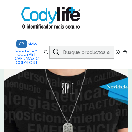
CODYLIFE - EM CASO DE EMERGÊNCIA, CADA SEGUNDO CONTA.
A CODYLIFE PERMITE AOS SOCORRISTAS ACEDER
INSTANTANEAMENTE AOS SEUS DADOS ATRAVÉS DE UM QR CODE
Saber mais
Inicio
CODYLIFE
MODELOS
STYLE
CODYLIFE - STYLE
Início
CODYLIFE
CODYPET
CARDMAGIC
CODYLOST