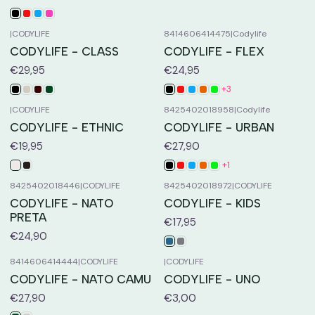
|
CODYLIFE
8414606414475
|
Codylife
CODYLIFE - CLASS
CODYLIFE - FLEX
€29,95
€24,95
+3
|
CODYLIFE
8425402018958
|
Codylife
CODYLIFE - ETHNIC
CODYLIFE - URBAN
€19,95
€27,90
+1
8425402018446
|
CODYLIFE
8425402018972
|
CODYLIFE
CODYLIFE - NATO
CODYLIFE - KIDS
PRETA
€17,95
€24,90
8414606414444
|
CODYLIFE
|
CODYLIFE
CODYLIFE - NATO CAMU
CODYLIFE - UNO
€27,90
€3,00