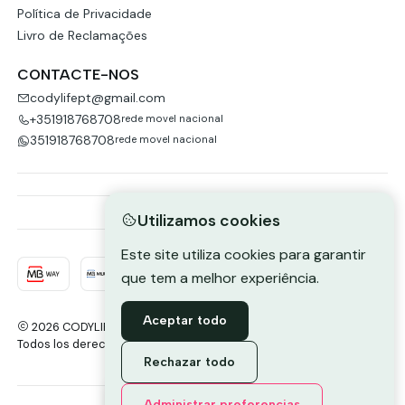
Política de Privacidade
Livro de Reclamações
CONTACTE-NOS
codylifept@gmail.com
+351918768708
rede movel nacional
351918768708
rede movel nacional
Utilizamos cookies
Este site utiliza cookies para garantir
que tem a melhor experiência.
Aceptar todo
2026 CODYLIFE-PORTUGAL.
Todos los derechos reservados.
Desarrollado por Jumpseller
.
Rechazar todo
Envie-nos uma mensagem de
Administrar preferencias