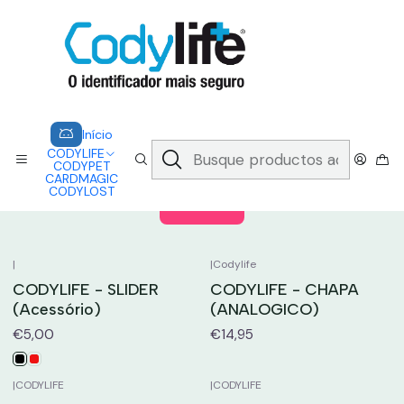
CODYLIFE - EM CASO DE EMERGÊNCIA, CADA SEGUNDO CONTA.
A CODYLIFE PERMITE AOS SOCORRISTAS ACEDER
INSTANTANEAMENTE AOS SEUS DADOS ATRAVÉS DE UM QR CODE
Saber mais
Inicio
CODYLIFE
ACESSÓRIOS
Início
CODYLIFE
ACESSÓRIOS
CODYPET
CARDMAGIC
CODYLOST
Filtros
|
|
Codylife
CODYLIFE - SLIDER
CODYLIFE - CHAPA
(Acessório)
(ANALOGICO)
€5,00
€14,95
|
CODYLIFE
|
CODYLIFE