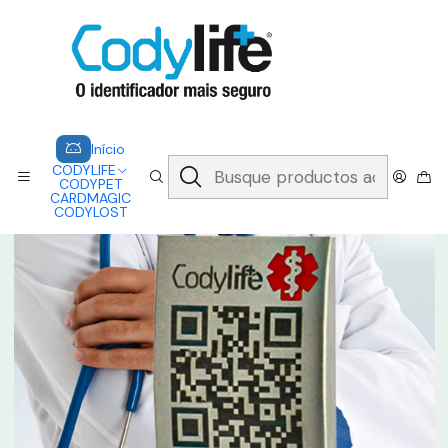
CODYLIFE - EM CASO DE EMERGÊNCIA, CADA SEGUNDO CONTA.
A CODYLIFE PERMITE AOS SOCORRISTAS ACEDER
INSTANTANEAMENTE AOS SEUS DADOS ATRAVÉS DE UM QR CODE
Saber mais
Inicio
CODYLIFE
ACESSÓRIOS
CODYLIFE - CHAPA QR
Início
CODYLIFE
CODYPET
CARDMAGIC
CODYLOST