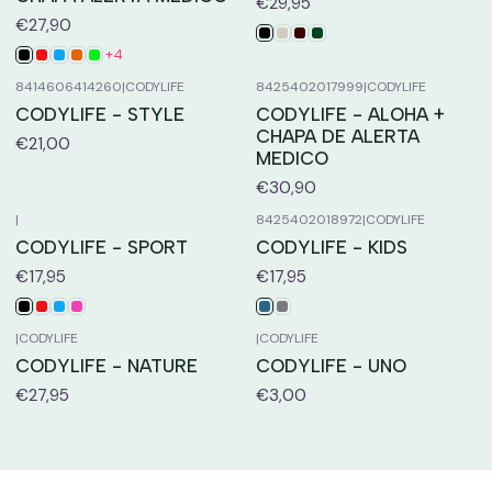
€29,95
€27,90
+4
8414606414260
|
CODYLIFE
8425402017999
|
CODYLIFE
CODYLIFE - STYLE
CODYLIFE - ALOHA +
CHAPA DE ALERTA
€21,00
MEDICO
€30,90
|
8425402018972
|
CODYLIFE
CODYLIFE - SPORT
CODYLIFE - KIDS
€17,95
€17,95
|
CODYLIFE
|
CODYLIFE
CODYLIFE - NATURE
CODYLIFE - UNO
€27,95
€3,00