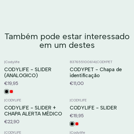
Também pode estar interessado
em um destes
|
Codylife
837655100614
|
CODYPET
CODYLIFE - SLIDER
CODYPET - Chapa de
(ANALOGICO)
identificação
€19,95
€11,00
|
CODYLIFE
|
CODYLIFE
CODYLIFE - SLIDER +
CODYLIFE - SLIDER
CHAPA ALERTA MÉDICO
€19,95
€22,90
|
CODYLIFE
|
Codylife