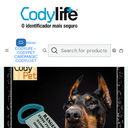
CODYLIFE - EM CASO DE EMERGÊNCIA, CADA SEGUNDO CONTA.
A CODYLIFE PERMITE AOS SOCORRISTAS ACEDER
INSTANTANEAMENTE AOS SEUS DADOS ATRAVÉS DE UM QR CODE
Saber mais
Home
CODYPET
CODYPET - SLIDER
Início
CODYLIFE
CODYPET
CARDMAGIC
CODYLOST