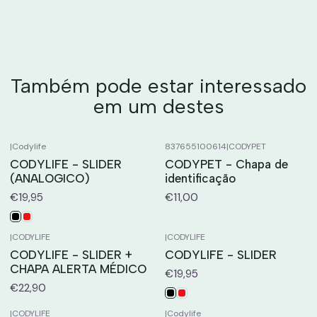
Também pode estar interessado
em um destes
|
Codylife
837655100614
|
CODYPET
CODYLIFE - SLIDER
CODYPET - Chapa de
(ANALOGICO)
identificação
€19,95
€11,00
|
CODYLIFE
|
CODYLIFE
CODYLIFE - SLIDER +
CODYLIFE - SLIDER
CHAPA ALERTA MÉDICO
€19,95
€22,90
|
CODYLIFE
|
Codylife