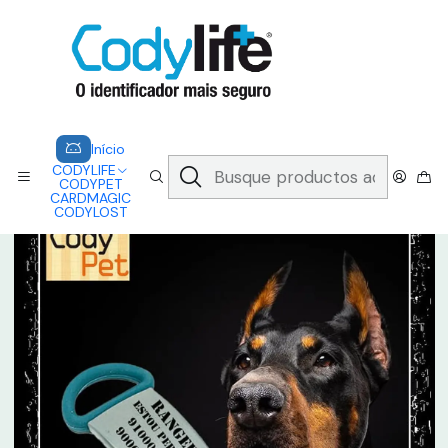
CODYLIFE - EM CASO DE EMERGÊNCIA, CADA SEGUNDO CONTA.
A CODYLIFE PERMITE AOS SOCORRISTAS ACEDER
INSTANTANEAMENTE AOS SEUS DADOS ATRAVÉS DE UM QR CODE
Saber mais
Inicio
CODYPET
CODYPET - SLIDER
Início
CODYLIFE
CODYPET
CARDMAGIC
CODYLOST