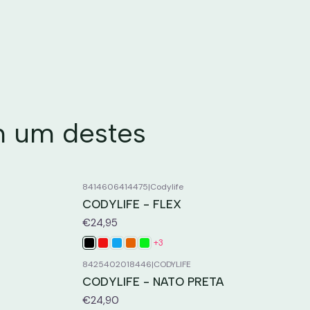
m um destes
8414606414475
|
Codylife
CODYLIFE - FLEX
€24,95
+3
8425402018446
|
CODYLIFE
CODYLIFE - NATO PRETA
€24,90