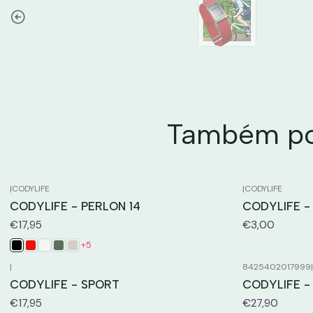
Também pod
|
CODYLIFE
|
CODYLIFE
CODYLIFE - PERLON 14
CODYLIFE -
€17,95
€3,00
+5
|
8425402017999
CODYLIFE - SPORT
CODYLIFE -
€17,95
€27,90