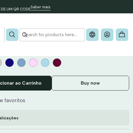
Saber mais
 DE UM QR CODE
 - PERLON 18
cionar ao Carrinho
Buy now
de favoritos
alizações