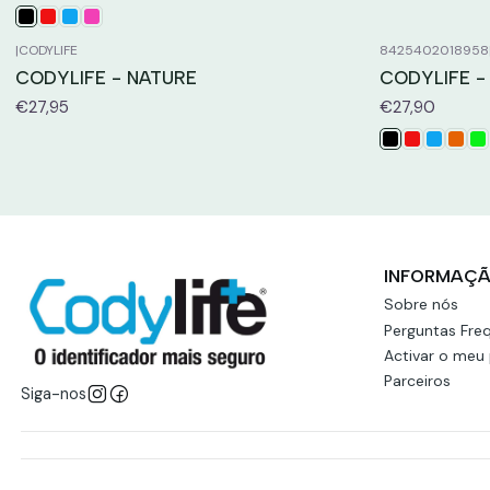
|
CODYLIFE
8425402018958
CODYLIFE - NATURE
CODYLIFE -
€27,95
€27,90
INFORMAÇ
Sobre nós
Perguntas Fre
Activar o meu
Parceiros
Siga-nos