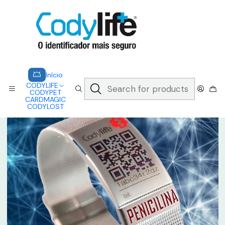
CODYLIFE - EM CASO DE EMERGÊNCIA, CADA SEGUNDO CONTA.
A CODYLIFE PERMITE AOS SOCORRISTAS ACEDER
INSTANTANEAMENTE AOS SEUS DADOS ATRAVÉS DE UM QR CODE
Saber mais
Home
CODYLIFE
MODELOS
MILANESSE
CODYLIFE - MILANESSE + CHAPA ALERTA MÉDICO
Início
CODYLIFE
CODYPET
CARDMAGIC
CODYLOST