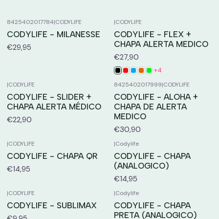
8425402017784
|
CODYLIFE
|
CODYLIFE
CODYLIFE - MILANESSE
CODYLIFE - FLEX +
CHAPA ALERTA MEDICO
€29,95
€27,90
+4
|
CODYLIFE
8425402017999
|
CODYLIFE
CODYLIFE - SLIDER +
CODYLIFE - ALOHA +
CHAPA ALERTA MÉDICO
CHAPA DE ALERTA
MEDICO
€22,90
€30,90
|
CODYLIFE
|
Codylife
CODYLIFE - CHAPA QR
CODYLIFE - CHAPA
(ANALOGICO)
€14,95
€14,95
|
CODYLIFE
|
Codylife
CODYLIFE - SUBLIMAX
CODYLIFE - CHAPA
PRETA (ANALOGICO)
€9,95