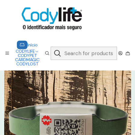
CODYLIFE - EM CASO DE EMERGÊNCIA, CADA SEGUNDO CONTA.
A CODYLIFE PERMITE AOS SOCORRISTAS ACEDER
INSTANTANEAMENTE AOS SEUS DADOS ATRAVÉS DE UM QR CODE
Saber mais
Home
CODYLIFE
MODELOS
CLASS
CODYLIFE - CLASS NIZA
Início
CODYLIFE
CODYPET
CARDMAGIC
CODYLOST