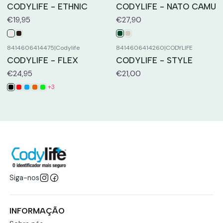
CODYLIFE - ETHNIC
CODYLIFE - NATO CAMU
€19,95
€27,90
8414606414475
|
Codylife
8414606414260
|
CODYLIFE
CODYLIFE - FLEX
CODYLIFE - STYLE
€24,95
€21,00
+3
Siga-nos
INFORMAÇÃO