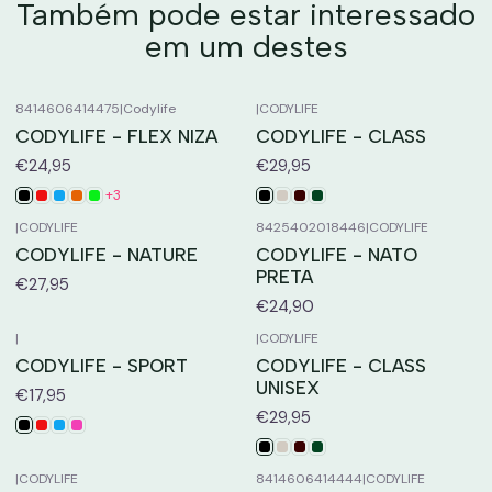
Também pode estar interessado
em um destes
8414606414475
|
Codylife
|
CODYLIFE
CODYLIFE - FLEX NIZA
CODYLIFE - CLASS
€24,95
€29,95
+3
|
CODYLIFE
8425402018446
|
CODYLIFE
CODYLIFE - NATURE
CODYLIFE - NATO
PRETA
€27,95
€24,90
|
|
CODYLIFE
CODYLIFE - SPORT
CODYLIFE - CLASS
UNISEX
€17,95
€29,95
|
CODYLIFE
8414606414444
|
CODYLIFE