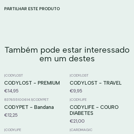
PARTILHAR ESTE PRODUTO
Também pode estar interessado
em um destes
|
CODYLOST
|
CODYLOST
CODYLOST - PREMIUM
CODYLOST - TRAVEL
€14,95
€9,95
837655100614.1
|
CODYPET
|
CODYLIFE
CODYPET - Bandana
CODYLIFE - COURO
DIABETES
€12,25
€21,00
|
CODYLIFE
|
CARDMAGIC