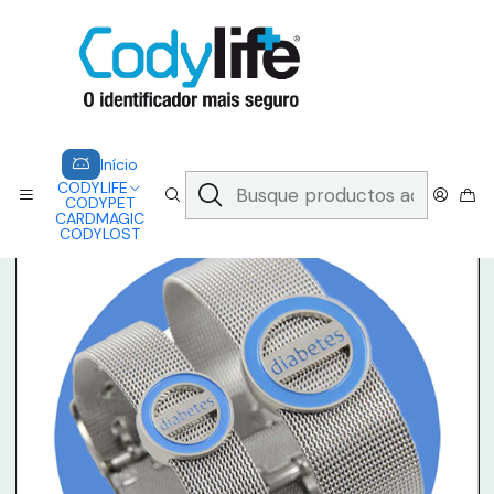
CODYLIFE - EM CASO DE EMERGÊNCIA, CADA SEGUNDO CONTA.
A CODYLIFE PERMITE AOS SOCORRISTAS ACEDER
INSTANTANEAMENTE AOS SEUS DADOS ATRAVÉS DE UM QR CODE
Saber mais
Inicio
CODYLIFE
MODELOS
MILANESSE
CODYLIFE - MILANESSE DIABETES (LOGO)
Início
CODYLIFE
CODYPET
CARDMAGIC
CODYLOST